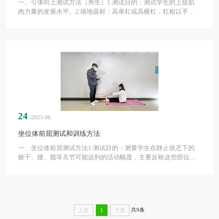
​一、引体向上测试方法（男生）1.测试目的：测试学生的上肢肌
肉力量的发展水平。2.场地器材：高单杠或高横杠，杠粗以手能
握住为准。3.测试方法：受试者跳起双手正握杠，两手与肩同宽
成直臂悬垂。静止后，两臂同时用力引体(身体不能有附加动作)，
上拉到下颌超过横杠上缘为完成一次。记录引体次数（图8，图
9）。4.温馨提示：（1）受试者应双手正握单杠，待身体静止后
开始测试。（2）引体向上时，身体不得做大的摆动，也不得借
助...
24
/2023-06
坐位体前屈测试和训练方法
一、坐位体前屈测试方法1.测试目的：测量学生在静止状态下的
躯干、腰、髋等关节可能达到的活动幅度，主要反映这些部位的
关节、韧带、肌肉的伸展性和弹性，从而了解学生身体柔韧素质
的发展水平。2.场地器材：坐位体前屈测试计。3.测试方法：受试
者两腿伸直，两脚平蹬测试纵板坐在平地上，两脚分开约10～15
厘米，上体前屈，两臂伸直前，用两手中指尖逐渐向前推动游
标，直到不能前推为止。测试计的脚蹬纵板内沿平面为0点，向内
共9条
上页
1
下页
为负...