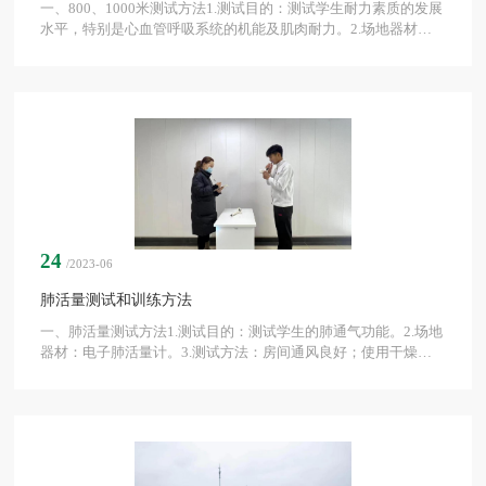
一、800、1000米测试方法1.测试目的：测试学生耐力素质的发展
水平，特别是心血管呼吸系统的机能及肌肉耐力。2.场地器材：
400米、300米、200米田径场跑道，地质不限。也可使用其他不
规则场地，但必须丈量准确，地面平坦。秒表若干块，使用前需
要校正，要求同50米跑测试。3.测试方法：受试者至少两人一组
进行测试，站立式起跑。当听到“跑”的口令后开始起跑。计时员
看到旗动开表计时，当受试者的躯干部到达终点线垂直面时停
表。...
24
/2023-06
肺活量测试和训练方法
一、肺活量测试方法1.测试目的：测试学生的肺通气功能。2.场地
器材：电子肺活量计。3.测试方法：房间通风良好；使用干燥的
一次性口嘴（非一次性口嘴，则每换测试对象需消毒一次，每测
一人时将口嘴取下倒出唾液，并注意消毒后必须使其干燥）。肺
活量计主机放置平稳桌面上，检查电源线及接口是否牢固，按工
作键液晶屏显示“0”即表示机器进入工作状态，预热5分钟后测试
为佳。首先告知受试者不必紧张，并且要尽全力，以中等速度和...