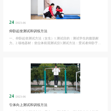
24
/2023-06
仰卧起坐测试和训练方法
一、仰卧起坐测试方法（女生）1.测试目的：测试学生的腹肌耐
力。2.场地器材：坐位体前屈测试仪3.测试方法：受试者仰卧于垫
上，两腿稍分开，屈膝呈90度角左右，两手指交叉贴于脑后。另
一同伴压住其踝关节，以固定下肢。受试者坐起时两肘触及或超
过双膝为完成一次。仰卧时两肩胛必须触垫。测试人员发出“开
始”口令的同时开表计时，记录1分钟内完成次数。1分钟到时，受
试者虽已坐起但肘关节未达到双膝者不计该次数，精确到个位（...
24
/2023-06
引体向上测试和训练方法