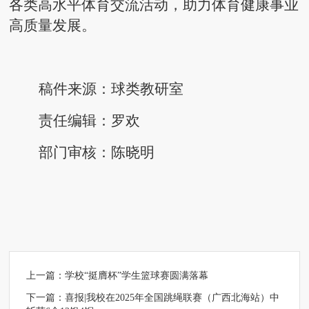
各类高水平体育交流活动，助力体育健康事业
高质量发展。
稿件来源：球类教研室
责任编辑：罗欢
部门审核：陈晓明
上一篇：
学校“挺膺杯”学生篮球赛圆满落幕
下一篇：
喜报|我校在2025年全国跳绳联赛（广西北海站）中