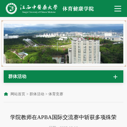
群体活动
网站首页
>
群体活动
>
体育竞赛
学院教师在APBA国际交流赛中斩获多项殊荣