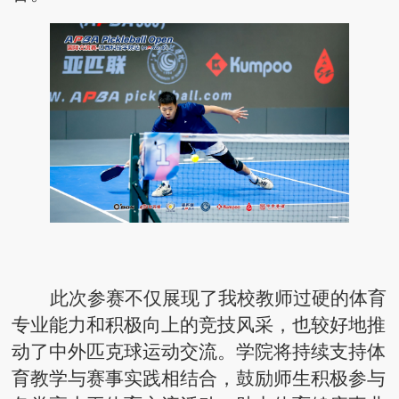
此次参赛不仅展现了我校教师过硬的体育
专业能力和积极向上的竞技风采，也
较好地推
动了
中外匹克球运动交流。
学院
将持续支持体
育教学与赛事实践相结合，鼓励师生积极参与